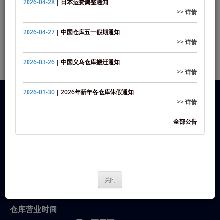
2026-04-28
| 日本运费调整通知
中国和马来西亚劳动节假期通知
>> 详情
创建日期
2025-04-29
2026-04-27
| 中国仓库五一假期通知
>> 详情
详情
2026-03-26
| 中国义乌仓库搬迁通知
>> 详情
2026-01-30
| 2026年新年各仓库休假通知
>> 详情
联系我们
电话 ： +6011 6139 8020
全部公告
Email ： cs.sales@1express.my
1EXPRESS地址
190-G, JALAN LP 7/4
TAMAN LESTARI PERDANA, 43300
关闭
SERI KEMBANGAN SELANGOR
仓库营业时间