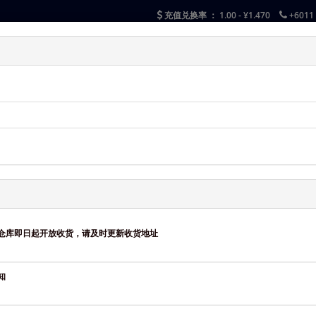
充值兑换率 ：
1.00 - ¥1.470
+6011
海运费用
陆运费用
个性化包装服务
运单追踪
关于我们
新仓库即日起开放收货，请及时更新收货地址
知